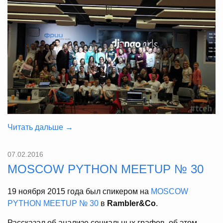
Читать дальше →
07.02.2016
MOSCOW PYTHON MEETUP № 30
19 ноября 2015 года был спикером на
MOSCOW
PYTHON MEETUP № 30
в
Rambler&Co
.
Рассказал об анализе социальных графов, об этом