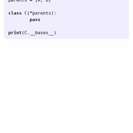
parents
=
[
A
,
B
]
class
C
(
*
parents
):
pass
print
(
C
.
__bases__
)